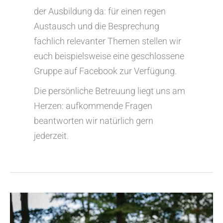
der Ausbildung da: für einen regen
Austausch und die Besprechung
fachlich relevanter Themen stellen wir
euch beispielsweise eine geschlossene
Gruppe auf Facebook zur Verfügung.
Die persönliche Betreuung liegt uns am
Herzen: aufkommende Fragen
beantworten wir natürlich gern
jederzeit.
Sandra
Löw