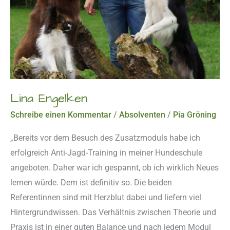
Lina Engelken
Schreibe einen Kommentar
/
Absolventen
/
Pia Gröning
„Bereits vor dem Besuch des Zusatzmoduls habe ich
erfolgreich Anti-Jagd-Training in meiner Hundeschule
angeboten. Daher war ich gespannt, ob ich wirklich Neues
lernen würde. Dem ist definitiv so. Die beiden
Referentinnen sind mit Herzblut dabei und liefern viel
Hintergrundwissen. Das Verhältnis zwischen Theorie und
Praxis ist in einer guten Balance und nach jedem Modul