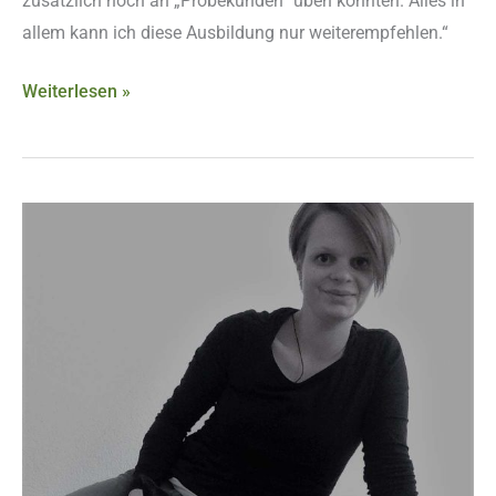
zusätzlich noch an „Probekunden“ üben konnten. Alles in
allem kann ich diese Ausbildung nur weiterempfehlen.“
Weiterlesen »
Nadine
Trolliet