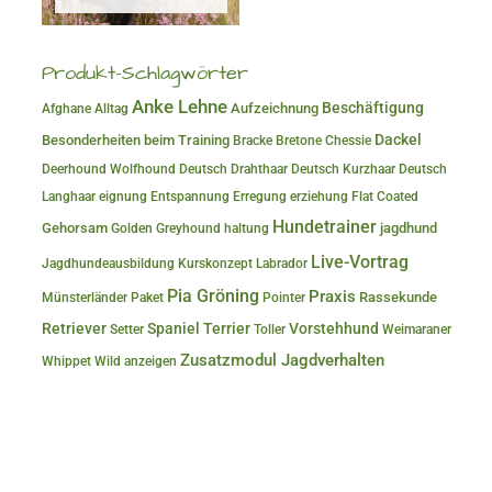
Produkt-Schlagwörter
Anke Lehne
Beschäftigung
Aufzeichnung
Afghane
Alltag
Dackel
Besonderheiten beim Training
Bracke
Bretone
Chessie
Deerhound Wolfhound
Deutsch Drahthaar
Deutsch Kurzhaar
Deutsch
Langhaar
eignung
Entspannung
Erregung
erziehung
Flat Coated
Hundetrainer
Gehorsam
jagdhund
Golden
Greyhound
haltung
Live-Vortrag
Jagdhundeausbildung
Kurskonzept
Labrador
Pia Gröning
Praxis
Rassekunde
Münsterländer
Paket
Pointer
Retriever
Spaniel
Terrier
Vorstehhund
Setter
Toller
Weimaraner
Zusatzmodul Jagdverhalten
Whippet
Wild anzeigen