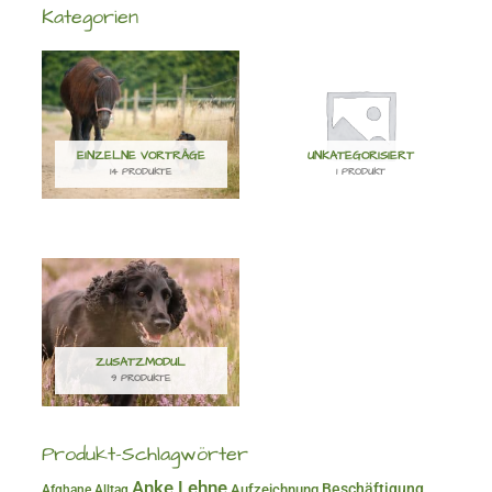
Kategorien
EINZELNE VORTRÄGE
UNKATEGORISIERT
14 PRODUKTE
1 PRODUKT
ZUSATZMODUL
9 PRODUKTE
Produkt-Schlagwörter
Anke Lehne
Beschäftigung
Aufzeichnung
Afghane
Alltag