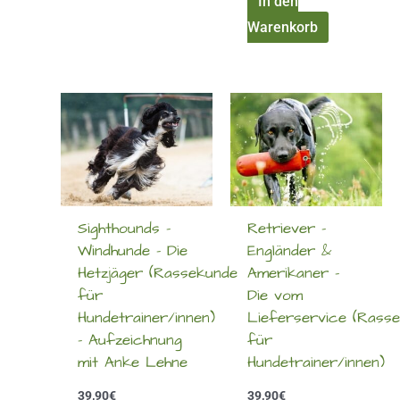
In den
Warenkorb
Sighthounds –
Retriever –
Windhunde – Die
Engländer &
Hetzjäger (Rassekunde
Amerikaner –
für
Die vom
Hundetrainer/innen)
Lieferservice (Rass
– Aufzeichnung
für
mit Anke Lehne
Hundetrainer/innen)
39,90
€
39,90
€