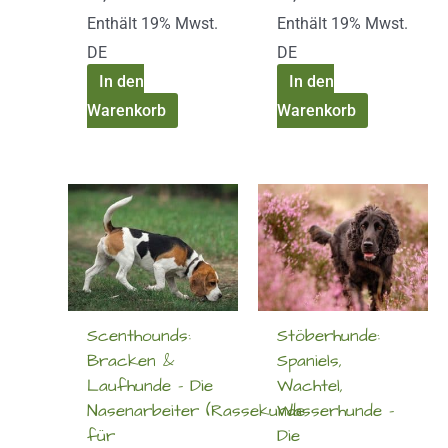
Enthält 19% Mwst.
Enthält 19% Mwst.
DE
DE
In den
In den
Warenkorb
Warenkorb
Scenthounds:
Stöberhunde:
Bracken &
Spaniels,
Laufhunde – Die
Wachtel,
Nasenarbeiter (Rassekunde
Wasserhunde –
für
Die