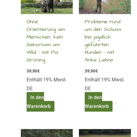
Ohne
Probleme rund
Orientierung am
um den Schuss
Menschen, kein
bei jagdlich
Gehorsam am
geführten
Wild – mit Pia
Hunden – mit
Gröning
Anke Lehne
39,90
€
39,90
€
Enthält 19% Mwst.
Enthält 19% Mwst.
DE
DE
In den
In den
Warenkorb
Warenkorb