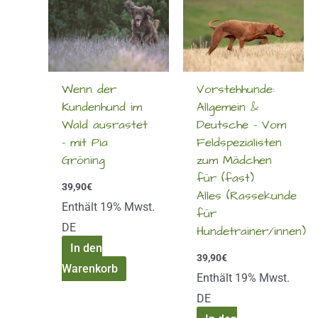
Wenn der
Vorstehhunde:
Kundenhund im
Allgemein &
Wald ausrastet
Deutsche – Vom
– mit Pia
Feldspezialisten
Gröning
zum Mädchen
für (fast)
39,90
€
Alles (Rassekunde
Enthält 19% Mwst.
für
DE
Hundetrainer/innen)
In den
39,90
€
Warenkorb
Enthält 19% Mwst.
DE