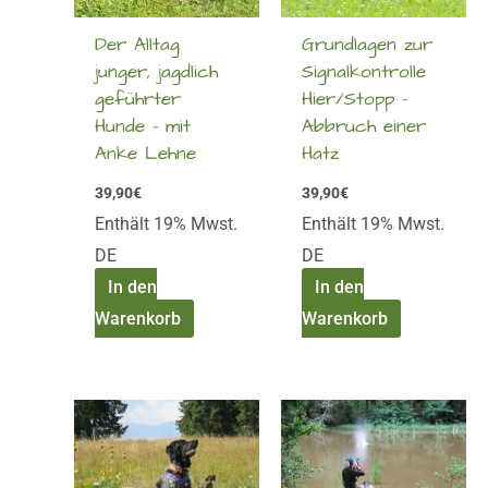
Der Alltag
Grundlagen zur
junger, jagdlich
Signalkontrolle
geführter
Hier/Stopp –
Hunde – mit
Abbruch einer
Anke Lehne
Hatz
39,90
€
39,90
€
Enthält 19% Mwst.
Enthält 19% Mwst.
DE
DE
In den
In den
Warenkorb
Warenkorb