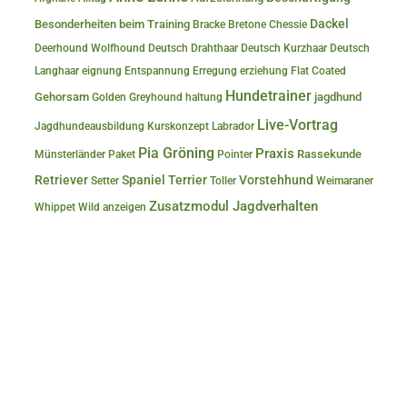
Dackel
Besonderheiten beim Training
Bracke
Bretone
Chessie
Deerhound Wolfhound
Deutsch Drahthaar
Deutsch Kurzhaar
Deutsch
Langhaar
eignung
Entspannung
Erregung
erziehung
Flat Coated
Hundetrainer
Gehorsam
jagdhund
Golden
Greyhound
haltung
Live-Vortrag
Jagdhundeausbildung
Kurskonzept
Labrador
Pia Gröning
Praxis
Rassekunde
Münsterländer
Paket
Pointer
Retriever
Spaniel
Terrier
Vorstehhund
Setter
Toller
Weimaraner
Zusatzmodul Jagdverhalten
Whippet
Wild anzeigen