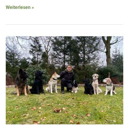
Weiterlesen »
Feedback
zur
Fortbildung
Zusatzmodul
Jagdverhalten
von
Kirsten
B.